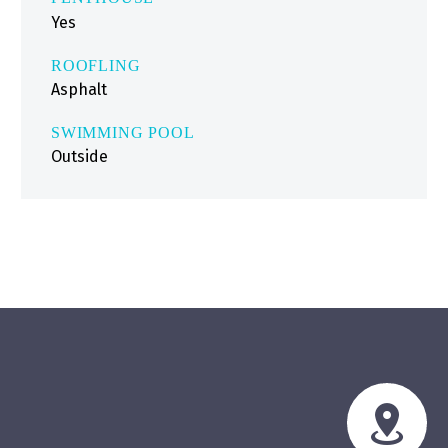
Yes
ROOFLING
Asphalt
SWIMMING POOL
Outside

