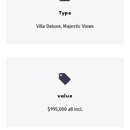
Type
Villa Deluxe, Majestic Views


value
$995,000 all incl.