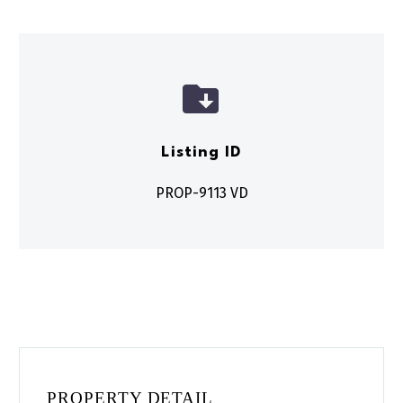


Listing ID
PROP-9113 VD
PROPERTY DETAIL