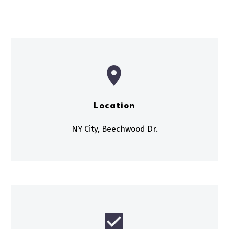


Location
NY City, Beechwood Dr.

